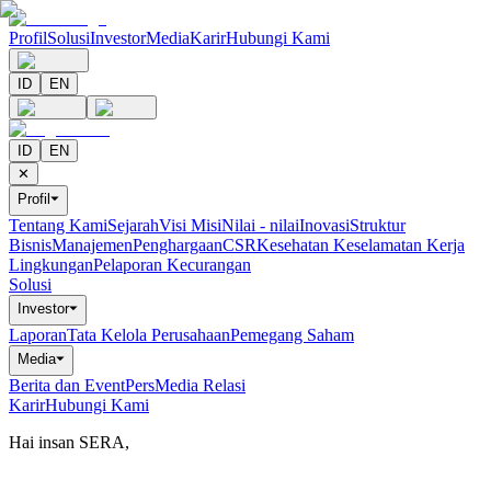
Profil
Solusi
Investor
Media
Karir
Hubungi Kami
ID
EN
ID
EN
✕
Profil
⏷
Tentang Kami
Sejarah
Visi Misi
Nilai - nilai
Inovasi
Struktur
Bisnis
Manajemen
Penghargaan
CSR
Kesehatan Keselamatan Kerja
Lingkungan
Pelaporan Kecurangan
Solusi
Investor
⏷
Laporan
Tata Kelola Perusahaan
Pemegang Saham
Media
⏷
Berita dan Event
Pers
Media Relasi
Karir
Hubungi Kami
Hai insan SERA,