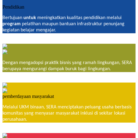
Pendidikan
Bertujuan
untuk
meningkatkan kualitas pendidikan melalui
program
pelatihan maupun bantuan infrastruktur penunjang
kegiatan belajar mengajar.
Dengan mengadopsi praktik bisnis yang ramah lingkungan, SERA
berupaya mengurangi dampak buruk bagi lingkungan.
pemberdayaan masyarakat
Melalui UKM binaan, SERA menciptakan peluang usaha berbasis
komunitas yang menyasar masyarakat inklusi di sekitar lokasi
perusahaan.