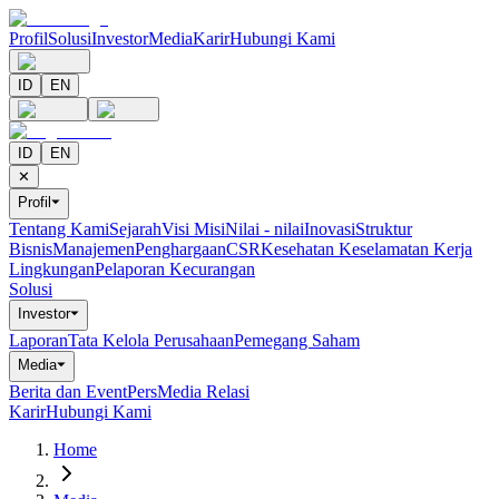
Profil
Solusi
Investor
Media
Karir
Hubungi Kami
ID
EN
ID
EN
✕
Profil
⏷
Tentang Kami
Sejarah
Visi Misi
Nilai - nilai
Inovasi
Struktur
Bisnis
Manajemen
Penghargaan
CSR
Kesehatan Keselamatan Kerja
Lingkungan
Pelaporan Kecurangan
Solusi
Investor
⏷
Laporan
Tata Kelola Perusahaan
Pemegang Saham
Media
⏷
Berita dan Event
Pers
Media Relasi
Karir
Hubungi Kami
Home