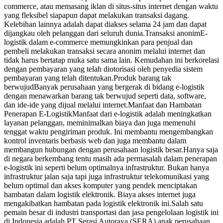
commerce, atau memasang iklan di situs-situs internet dengan waktu
yang fleksibel siapapun dapat melakukan transaksi dagang.
Kelebihan lainnya adalah dapat diakses selama 24 jam dan dapat
dijangkau oleh pelanggan dari seluruh dunia.Transaksi anonimE-
logistik dalam e-commerce memungkinkan para penjual dan
pembeli melakukan transaksi secara anonim melalui internet dan
tidak harus bertatap muka satu sama lain. Kemudahan ini berkorelasi
dengan pembayaran yang telah diotorisasi oleh penyedia sistem
pembayaran yang telah ditentukan.Produk barang tak
berwujudBanyak perusahaan yang bergerak di bidang e-logistik
dengan menawarkan barang tak berwujud seperti data, software,
dan ide-ide yang dijual melalui internet.Manfaat dan Hambatan
Penerapan E-LogistikManfaat dari e-logistik adalah meningkatkan
layanan pelanggan, meminimalkan biaya dan juga memenuhi
tenggat waktu pengiriman produk. Ini membantu mengembangkan
kontrol inventaris berbasis web dan juga membantu dalam
membangun hubungan dengan perusahaan logistik besar.Hanya saja
di negara berkembang tentu masih ada permasalah dalam penerapan
e-logistik ini seperti belum optimalnya infrastruktur. Bukan hanya
infrastruktur jalan saja tapi juga infrastruktur telekomunikasi yang
belum optimal dan akses komputer yang pendek menciptakan
hambatan dalam logistik elektronik. Biaya akses internet juga
mengakibatkan hambatan pada logistik elektronik ini.Salah satu
pemain besar di industri transportasi dan jasa pengelolaan logistik ini
di Indonesia adalah PT Serasi Autoraya (SERA) anak perusahaan