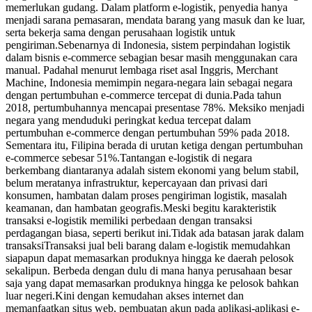
memerlukan gudang. Dalam platform e-logistik, penyedia hanya
menjadi sarana pemasaran, mendata barang yang masuk dan ke luar,
serta bekerja sama dengan perusahaan logistik untuk
pengiriman.Sebenarnya di Indonesia, sistem perpindahan logistik
dalam bisnis e-commerce sebagian besar masih menggunakan cara
manual. Padahal menurut lembaga riset asal Inggris, Merchant
Machine, Indonesia memimpin negara-negara lain sebagai negara
dengan pertumbuhan e-commerce tercepat di dunia.Pada tahun
2018, pertumbuhannya mencapai presentase 78%. Meksiko menjadi
negara yang menduduki peringkat kedua tercepat dalam
pertumbuhan e-commerce dengan pertumbuhan 59% pada 2018.
Sementara itu, Filipina berada di urutan ketiga dengan pertumbuhan
e-commerce sebesar 51%.Tantangan e-logistik di negara
berkembang diantaranya adalah sistem ekonomi yang belum stabil,
belum meratanya infrastruktur, kepercayaan dan privasi dari
konsumen, hambatan dalam proses pengiriman logistik, masalah
keamanan, dan hambatan geografis.Meski begitu karakteristik
transaksi e-logistik memiliki perbedaan dengan transaksi
perdagangan biasa, seperti berikut ini.Tidak ada batasan jarak dalam
transaksiTransaksi jual beli barang dalam e-logistik memudahkan
siapapun dapat memasarkan produknya hingga ke daerah pelosok
sekalipun. Berbeda dengan dulu di mana hanya perusahaan besar
saja yang dapat memasarkan produknya hingga ke pelosok bahkan
luar negeri.Kini dengan kemudahan akses internet dan
memanfaatkan situs web, pembuatan akun pada aplikasi-aplikasi e-