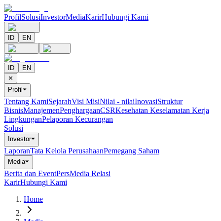
Profil
Solusi
Investor
Media
Karir
Hubungi Kami
ID
EN
ID
EN
✕
Profil
⏷
Tentang Kami
Sejarah
Visi Misi
Nilai - nilai
Inovasi
Struktur
Bisnis
Manajemen
Penghargaan
CSR
Kesehatan Keselamatan Kerja
Lingkungan
Pelaporan Kecurangan
Solusi
Investor
⏷
Laporan
Tata Kelola Perusahaan
Pemegang Saham
Media
⏷
Berita dan Event
Pers
Media Relasi
Karir
Hubungi Kami
Home