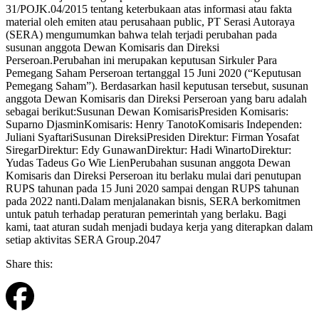
31/POJK.04/2015 tentang keterbukaan atas informasi atau fakta
material oleh emiten atau perusahaan public, PT Serasi Autoraya
(SERA) mengumumkan bahwa telah terjadi perubahan pada
susunan anggota Dewan Komisaris dan Direksi
Perseroan.Perubahan ini merupakan keputusan Sirkuler Para
Pemegang Saham Perseroan tertanggal 15 Juni 2020 (“Keputusan
Pemegang Saham”). Berdasarkan hasil keputusan tersebut, susunan
anggota Dewan Komisaris dan Direksi Perseroan yang baru adalah
sebagai berikut:Susunan Dewan KomisarisPresiden Komisaris:
Suparno DjasminKomisaris: Henry TanotoKomisaris Independen:
Juliani SyaftariSusunan DireksiPresiden Direktur: Firman Yosafat
SiregarDirektur: Edy GunawanDirektur: Hadi WinartoDirektur:
Yudas Tadeus Go Wie LienPerubahan susunan anggota Dewan
Komisaris dan Direksi Perseroan itu berlaku mulai dari penutupan
RUPS tahunan pada 15 Juni 2020 sampai dengan RUPS tahunan
pada 2022 nanti.Dalam menjalanakan bisnis, SERA berkomitmen
untuk patuh terhadap peraturan pemerintah yang berlaku. Bagi
kami, taat aturan sudah menjadi budaya kerja yang diterapkan dalam
setiap aktivitas SERA Group.2047
Share this: