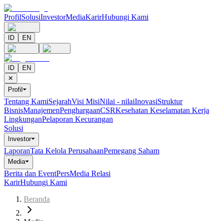
Profil
Solusi
Investor
Media
Karir
Hubungi Kami
ID
EN
ID
EN
✕
Profil
⏷
Tentang Kami
Sejarah
Visi Misi
Nilai - nilai
Inovasi
Struktur
Bisnis
Manajemen
Penghargaan
CSR
Kesehatan Keselamatan Kerja
Lingkungan
Pelaporan Kecurangan
Solusi
Investor
⏷
Laporan
Tata Kelola Perusahaan
Pemegang Saham
Media
⏷
Berita dan Event
Pers
Media Relasi
Karir
Hubungi Kami
Beranda