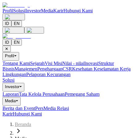
Profil
Solusi
Investor
Media
Karir
Hubungi Kami
ID
EN
ID
EN
✕
Profil
⏷
Tentang Kami
Sejarah
Visi Misi
Nilai - nilai
Inovasi
Struktur
Bisnis
Manajemen
Penghargaan
CSR
Kesehatan Keselamatan Kerja
Lingkungan
Pelaporan Kecurangan
Solusi
Investor
⏷
Laporan
Tata Kelola Perusahaan
Pemegang Saham
Media
⏷
Berita dan Event
Pers
Media Relasi
Karir
Hubungi Kami
Beranda