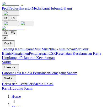
Profil
Solusi
Investor
Media
Karir
Hubungi Kami
ID
EN
ID
EN
✕
Profil
⏷
Tentang Kami
Sejarah
Visi Misi
Nilai - nilai
Inovasi
Struktur
Bisnis
Manajemen
Penghargaan
CSR
Kesehatan Keselamatan Kerja
Lingkungan
Pelaporan Kecurangan
Solusi
Investor
⏷
Laporan
Tata Kelola Perusahaan
Pemegang Saham
Media
⏷
Berita dan Event
Pers
Media Relasi
Karir
Hubungi Kami
Home