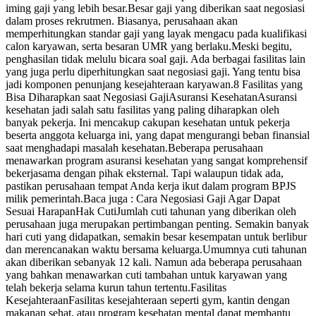
iming gaji yang lebih besar.Besar gaji yang diberikan saat negosiasi
dalam proses rekrutmen. Biasanya, perusahaan akan
memperhitungkan standar gaji yang layak mengacu pada kualifikasi
calon karyawan, serta besaran UMR yang berlaku.Meski begitu,
penghasilan tidak melulu bicara soal gaji. Ada berbagai fasilitas lain
yang juga perlu diperhitungkan saat negosiasi gaji. Yang tentu bisa
jadi komponen penunjang kesejahteraan karyawan.8 Fasilitas yang
Bisa Diharapkan saat Negosiasi GajiAsuransi KesehatanAsuransi
kesehatan jadi salah satu fasilitas yang paling diharapkan oleh
banyak pekerja. Ini mencakup cakupan kesehatan untuk pekerja
beserta anggota keluarga ini, yang dapat mengurangi beban finansial
saat menghadapi masalah kesehatan.Beberapa perusahaan
menawarkan program asuransi kesehatan yang sangat komprehensif
bekerjasama dengan pihak eksternal. Tapi walaupun tidak ada,
pastikan perusahaan tempat Anda kerja ikut dalam program BPJS
milik pemerintah.Baca juga : Cara Negosiasi Gaji Agar Dapat
Sesuai HarapanHak CutiJumlah cuti tahunan yang diberikan oleh
perusahaan juga merupakan pertimbangan penting. Semakin banyak
hari cuti yang didapatkan, semakin besar kesempatan untuk berlibur
dan merencanakan waktu bersama keluarga.Umumnya cuti tahunan
akan diberikan sebanyak 12 kali. Namun ada beberapa perusahaan
yang bahkan menawarkan cuti tambahan untuk karyawan yang
telah bekerja selama kurun tahun tertentu.Fasilitas
KesejahteraanFasilitas kesejahteraan seperti gym, kantin dengan
makanan sehat, atau program kesehatan mental dapat membantu