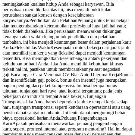
meningkatkan kualitas hidup Anda sebagai karyawan. Bila
perusahaan memiliki fasilitas ini, bisa menjadi bukti kalau
perusahaan sangat konsen dengan kesejahteraan
karyawannya.Pendidikan dan PelatihanPeluang untuk terus belajar
dan mengembangkan keterampilan profesional juga jadi hal yang
tidak boleh diabaikan. Jika perusahaan menawarkan dukungan
keuangan atau waktu luang untuk pendidikan dan pelatihan
tambahan, ini bisa menjadi keuntungan besar dalam perjalanan karir
Anda.Fleksibilitas WaktuKesempatan untuk bekerja dari jarak jauh
atau memiliki jam kerja yang fleksibel dapat menjadi keuntungan
tersendiri. Bisa meningkatkan keseimbangan antara pekerjaan dan
kehidupan pribadi Anda. Jika Anda memiliki kebutuhan khusus
terkait hal ini, pastikan untuk membicarakannya saat negosiasi
gaji.Baca juga : Cara Membuat CV Biar Auto Diterima KerjaBonus
dan InsentifSelain gaji pokok, bonus dan insentif juga merupakan
bagian penting dari paket kompensasi. Ini bisa berupa bonus
tahunan, tunjangan hari raya, atau komisi tergantung pada jenis
pekerjaan dan industri tempat Anda bekerja.Tunjangan
TransportasiJika Anda harus bepergian jauh ke tempat kerja setiap
hari, tunjangan transportasi seperti kendaraan operasional atau uang
bensin dapat sangat membantu. Ini tentu dapat mengurangi beban
biaya operasional harian Anda.Peluang Pengembangan
KarirApakah perusahaan menawarkan peluang pengembangan
karir, seperti promosi internal atau program mentoring? Hal ini dapat
membantu Anda merencanakan masa depan di perusahaan dan