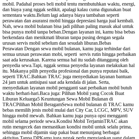
mobil. Padahal proses beli mobil tentu membutuhkan waktu, energi,
dan biaya yang nggak sedikit, apalagi kalau cuma digunakan buat
sementara waktu.Belum lagi adanya biaya tambahan seperti
perawatan dan asuransi mobil hingga depresiasi harga jual kembali.
Nah, sewa mobil bulanan bisa jadi pilihan paling masuk akal untuk
bisa punya mobil tanpa beban.Dengan layanan ini, kamu bisa bebas
berkendara dan menikmati liburan tanpa pusing dengan segala
urusan servis mobil sebelum dan sesudah liburan.Bebas
Perawatan Dengan sewa mobil bulanan, kamu juga terhindar dari
semua urusan perawatan mobi, seperti servis rutin hingga perbaikan
saat ada kerusakan. Karena semua hal itu sudah ditanggung oleh
penyedia sewa.Tapi, nggak semua penyedia layanan melakukan hal
itu. Makanya pilih penyedia profesional dan punya reputasi baik,
seperti TRAC.Bahkan TRAC juga menyediakan layanan bantuan
24 jam untuk antisipasi saat ada kendala di jalan. Serta,
menyediakan layanan mobil pengganti saat perbaikan mobil butuh
waktu berhari-hari.Baca juga: Pilihan Mobil yang Cocok Buat
Liburan Keluarga5 Keuntungan Sewa Mobil Bulanan di
TRACPilihan Mobil BeragamSewa mobil bulanan di TRAC kamu
bebas memilih jenis mobil mulai dari City Car, LCGC, MPV, SUV
hingga mobil mewah. Bahkan kamu juga punya opsi mengganti
mobil selama periode sewa.Kondisi Mobil TerjaminTRAC akan
rutin mengecek dan memastikan kondisi mobil untuk selalu prima,
sehingga mobil dijamin siap pakai buat menunjang berbagai
aktivitas.Tanpa DPKamu juga nggak perlu menyiapkan uang dalam