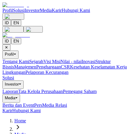
Profil
Solusi
Investor
Media
Karir
Hubungi Kami
ID
EN
ID
EN
✕
Profil
⏷
Tentang Kami
Sejarah
Visi Misi
Nilai - nilai
Inovasi
Struktur
Bisnis
Manajemen
Penghargaan
CSR
Kesehatan Keselamatan Kerja
Lingkungan
Pelaporan Kecurangan
Solusi
Investor
⏷
Laporan
Tata Kelola Perusahaan
Pemegang Saham
Media
⏷
Berita dan Event
Pers
Media Relasi
Karir
Hubungi Kami
Home