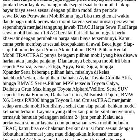
jumlah besar layaknya uang muka seperti saat beli mobil. Cukup
bayar biaya sewa sesuai dengan pilihan mobil dan periode
sewa.Bebas Perawatan MobilKamu juga bisa menghemat waktu
dan tenaga untuk perawatan mobil karena semua urusan perawatan
sepenuhnya menjadi tanggung jawab TRAC.Harga Sewa FlatHarga
sewa mobil bulanan TRAC bersifat flat jadi kamu nggak perlu
khawatir dengan perubahan harga atau biaya tersembunyi. Kamu
cuma perlu membayar sesuai kesepakatan di awal.Baca juga: Siap-
siap Liburan dengan Promo Akhir Tahun TRACPilihan Rental
Mobil TRACTRAC punya beragam pilihan mobil yang bisa disewa
harian atau jangka panjang. Diantaranya beberapa mobil irit bbm
seperti Avanza, Xenia, Ertiga, Agya, Brio, Sigra, hingga
Xpander.Serta beberapa pilihan lain, misalnya di kelas
hatchback/sedan, ada pilihan Daihatsu Ayla, Toyota Corolla Altis,
hingga BMW 5 Series.Pilihan MPV tersedia Toyota Calya,
Daihatsu Gran Max hingga Toyota Alphard/Vellfire. Serta SUV
seperti Toyota Fortuner, Daihatsu Terios, Mitsubishi Pajero, BMW
X6, Lexus RX300 hingga Toyota Land Cruiser.TRAC menjamin
setiap armada mobil kondisinya sehat dan siap pakai, bahkan model
keluaran terbaru. Layanan yang diberikan pun bersifat menyeluruh,
termasuk bantuan pelanggan selama 24 jam penuh.Kalau ada
pertanyaan seputar layanan dan pemesanan sewa mobil bulanan
TRAC, kamu bisa cek halaman berikut dan isi form sesuai dengan
kebutuhan informasi yang mau didapatkan.Informasi tentang
layanan TRAC kamu juga bisa cek langsung ke website resmi