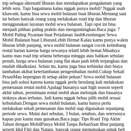
trip sebagai alternatif liburan dan mendapatkan pengalaman yang
lebih seru. Tapi bagaimana kalau nggak punya mobil? Nggak usah
khawatir, kamu bisa sewa mobil bulanan buat liburan.Memang saat
ini belum banyak orang yang melakukan road trip dan liburan
menggunakan layanan mobil sewa bulanan. Tapi opsi ini bisa
menjadi pilihan paling praktis dan menguntungkan.Baca juga: 7
Mobil Paling Nyaman buat Perjalanan JauhKeuntungan Sewa
Mobil Bulanan buat LiburanLebih Hemat Kalau kamu punya waktu
liburan lebih panjang, sewa mobil bulanan sangat cocok ketimbang
rental harian karena harga sewanya relatif lebih hemat.Misalnya
kamu mau road trip selama beberapa minggu atau bahkan sebulan
penuh, harga sewa bulanan yang flat akan jauh lebih terjangkau dan
mudah dikalkulasi. Selain itu, kamu juga bisa terhindar dari biaya
tambahan akibat keterlambatan pengembalian mobil.Cukup Sekali
PesanMau bepergian di setiap akhir pekan? Sewa mobil bulanan
bisa jadi solusi karena kamu nggak perlu berulang kali melakukan
pemesanan rental mobil.Apalagi biasanya saat high season seperti
akhir tahun, permintaan rental mobil akan melonjak dan biasanya
stoknya akan terbatas. Jadi kamu nggak bebas pilih mobil sesuai
kebutuhan.Dengan sewa mobil bulanan, kamu hanya perlu
melakukan sekali pemesanan dan mobil siap digunakan sepanjang
periode sewa. Mulai dari sebulan, 3 bulan, setahun, dan seterusnya
kapan pun kamu mau gunakan.Baca juga: Tips Road Trip Akhir
Tahun dengan MobilPunya Mobil Tanpa BebanSaat libur panjang
seperti Idul Fitri dan Nataru, banyak orang memutuskan untuk beli