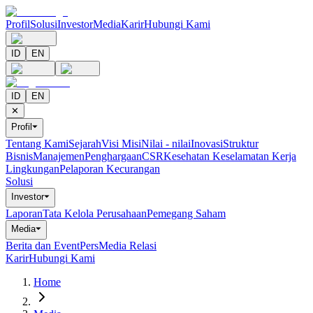
Profil
Solusi
Investor
Media
Karir
Hubungi Kami
ID
EN
ID
EN
✕
Profil
⏷
Tentang Kami
Sejarah
Visi Misi
Nilai - nilai
Inovasi
Struktur
Bisnis
Manajemen
Penghargaan
CSR
Kesehatan Keselamatan Kerja
Lingkungan
Pelaporan Kecurangan
Solusi
Investor
⏷
Laporan
Tata Kelola Perusahaan
Pemegang Saham
Media
⏷
Berita dan Event
Pers
Media Relasi
Karir
Hubungi Kami
Home