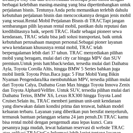
berbagai kelebihan masing-masing yang bisa dipertimbangkan untuk
perjalanan bisnis. Tentunya Anda perlu memastikan terlebih dahulu
kebutuhan perjalanan bisnis dan mencocokannya dengan jenis mobil
yang sesuai.Rental Mobil Perjalanan Bisnis di TRACTapi jangan
sembarangan pilih layanan rental mobil, pastikan dulu reputasi dan
kredibilitasnya baik, seperti TRAC. Hadir sebagai pioneer sewa
kendaraan, TRAC selalu bisa jadi solusi transportasi, baik untuk
kebutuhan perusahaan maupun personal.Sebagai pioner layanan
sewa kendaraan khususnya rental mobil, TRAC telah
berpengalaman lebih dari 37 tahun. TRAC menyediakan pilihan
mobil yang beragam, mulai dari city car hingga MPV dan SUV
premium.Untuk jenis hatchback/sedan, tersedia mulai dari Daihatsu
Ayla, Toyota Corolla Altis, hingga BMW 5 Series bahkan juga
mobil listrik Toyota Prius.Baca juga: 5 Fitur Mobil Yang Bikin
Nyaman PengendaraJika membutuhkan MPV, tersedia pilihan mulai
dari Toyota Calya, Daihatsu Gran Max hingga Toyota Innova Zenix
dan Toyota Alphard/Vellfire. Untuk SUV, tersedia pilihan mulai dari
Daihatsu Terios, BMW X6, Lexus RX300 hingga Toyota Land
Cruiser.Selain itu, TRAC memberi jaminan unit-unit kendaraan
yang disewakan dalam kondisi prima dan terawat, bahkan model
keluaran terbaru. Layanan yang diberikan pun bersifat menyeluruh,
termasuk bantuan pelanggan selama 24 jam penuh.Di TRAC kamu
bisa rental mobil dengan pengemudi atau lepas kunci. Cara
pesannya juga mudah, lewat halaman reservasi di website TRAC
atau aplikasi TRACtoGo.Informasi lebih lanjut tentang layanan