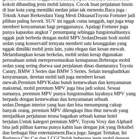
kokoh dibanding jenis mobil lainnya. Cocok buat perjalanan bisnis
di luar kota yang memiliki medan jalan tak menentu.Baca juga :
Teknik Aman Berkendara Yang Mesti DikuasaiToyota Fortuner jadi
pilihan paling favorit. SUV ini nggak cuma tangguh, tapi juga tetap
memberi kenyamanan bagi penggunanya. Apalagi Fortuner juga
punya kapasitas angkut 7 penumpang sehingga fungsionalitasnya
nggak jauh berbeda dengan mobil MPV.SedanDesain bodi mobil
sedan yang konservatif ternyata memberi satu keunggulan yang
nggak dimiliki mobil jenis lain, yaitu elegan dan kesan mewah.
Melambangkan kesan berkelas, mobil sedan kerap digunakan
perusahaan untuk merepresentasikan kemapanan.Beberapa mobil
sedan yang sering disewa saat perjalanan dinas diantaranya Toyota
Camry, BMW 3 Series dan BMW 5 Series. Selain menghadirkan
kenyamanan, deretan mobil tadi juga memberi kesan
mewah.Premium MPVKalau butuh kemewahan dan kenyamanan
maksimal, mobil premium MPV juga bisa jadi solusi. Sesuai
namanya, premium MPV punya fungsionalitas layaknya MPV yang
berpadu dengan kemewahan dan kenyamanan sebuah
sedan.Dengan interior yang luas dan bisa menampung cukup
banyak orang, premium MPV dilengkapi fitur-fitur mewah yang
menjadikan perjalanan terasa bagaikan sebuah kamar hotel
berjalan.Untuk kategori premium MPV, Toyota Voxy dan Alphard
bisa jadi pilihan karena punya kabin luas dengan jok yang fleksibel
dan berbagai fitur entertainment.Baca juga: Jangan Tertukar, Ini
Bedanya City Car dan LCGCItulah beberapa jenis mobil dengan