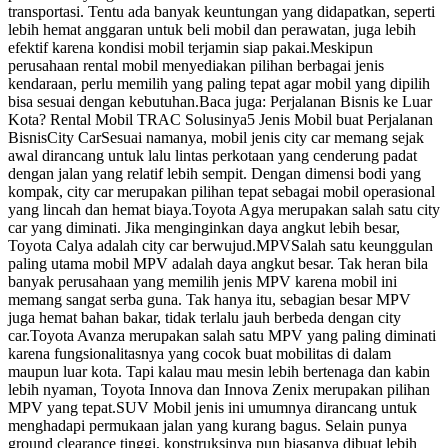
transportasi. Tentu ada banyak keuntungan yang didapatkan, seperti
lebih hemat anggaran untuk beli mobil dan perawatan, juga lebih
efektif karena kondisi mobil terjamin siap pakai.Meskipun
perusahaan rental mobil menyediakan pilihan berbagai jenis
kendaraan, perlu memilih yang paling tepat agar mobil yang dipilih
bisa sesuai dengan kebutuhan.Baca juga: Perjalanan Bisnis ke Luar
Kota? Rental Mobil TRAC Solusinya5 Jenis Mobil buat Perjalanan
BisnisCity CarSesuai namanya, mobil jenis city car memang sejak
awal dirancang untuk lalu lintas perkotaan yang cenderung padat
dengan jalan yang relatif lebih sempit. Dengan dimensi bodi yang
kompak, city car merupakan pilihan tepat sebagai mobil operasional
yang lincah dan hemat biaya.Toyota Agya merupakan salah satu city
car yang diminati. Jika menginginkan daya angkut lebih besar,
Toyota Calya adalah city car berwujud.MPVSalah satu keunggulan
paling utama mobil MPV adalah daya angkut besar. Tak heran bila
banyak perusahaan yang memilih jenis MPV karena mobil ini
memang sangat serba guna. Tak hanya itu, sebagian besar MPV
juga hemat bahan bakar, tidak terlalu jauh berbeda dengan city
car.Toyota Avanza merupakan salah satu MPV yang paling diminati
karena fungsionalitasnya yang cocok buat mobilitas di dalam
maupun luar kota. Tapi kalau mau mesin lebih bertenaga dan kabin
lebih nyaman, Toyota Innova dan Innova Zenix merupakan pilihan
MPV yang tepat.SUV Mobil jenis ini umumnya dirancang untuk
menghadapi permukaan jalan yang kurang bagus. Selain punya
ground clearance tinggi, konstruksinya pun biasanya dibuat lebih