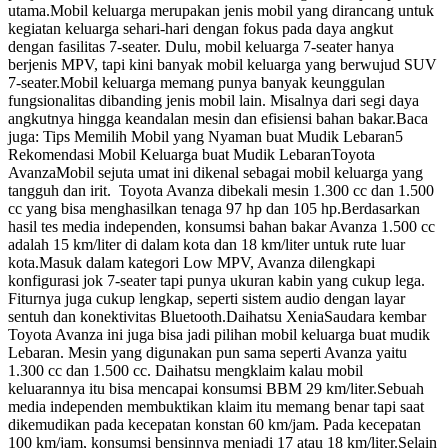
utama.Mobil keluarga merupakan jenis mobil yang dirancang untuk
kegiatan keluarga sehari-hari dengan fokus pada daya angkut
dengan fasilitas 7-seater. Dulu, mobil keluarga 7-seater hanya
berjenis MPV, tapi kini banyak mobil keluarga yang berwujud SUV
7-seater.Mobil keluarga memang punya banyak keunggulan
fungsionalitas dibanding jenis mobil lain. Misalnya dari segi daya
angkutnya hingga keandalan mesin dan efisiensi bahan bakar.Baca
juga: Tips Memilih Mobil yang Nyaman buat Mudik Lebaran5
Rekomendasi Mobil Keluarga buat Mudik LebaranToyota
AvanzaMobil sejuta umat ini dikenal sebagai mobil keluarga yang
tangguh dan irit. Toyota Avanza dibekali mesin 1.300 cc dan 1.500
cc yang bisa menghasilkan tenaga 97 hp dan 105 hp.Berdasarkan
hasil tes media independen, konsumsi bahan bakar Avanza 1.500 cc
adalah 15 km/liter di dalam kota dan 18 km/liter untuk rute luar
kota.Masuk dalam kategori Low MPV, Avanza dilengkapi
konfigurasi jok 7-seater tapi punya ukuran kabin yang cukup lega.
Fiturnya juga cukup lengkap, seperti sistem audio dengan layar
sentuh dan konektivitas Bluetooth.Daihatsu XeniaSaudara kembar
Toyota Avanza ini juga bisa jadi pilihan mobil keluarga buat mudik
Lebaran. Mesin yang digunakan pun sama seperti Avanza yaitu
1.300 cc dan 1.500 cc. Daihatsu mengklaim kalau mobil
keluarannya itu bisa mencapai konsumsi BBM 29 km/liter.Sebuah
media independen membuktikan klaim itu memang benar tapi saat
dikemudikan pada kecepatan konstan 60 km/jam. Pada kecepatan
100 km/jam, konsumsi bensinnya menjadi 17 atau 18 km/liter.Selain