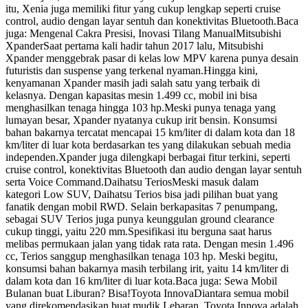
itu, Xenia juga memiliki fitur yang cukup lengkap seperti cruise
control, audio dengan layar sentuh dan konektivitas Bluetooth.Baca
juga: Mengenal Cakra Presisi, Inovasi Tilang ManualMitsubishi
XpanderSaat pertama kali hadir tahun 2017 lalu, Mitsubishi
Xpander menggebrak pasar di kelas low MPV karena punya desain
futuristis dan suspense yang terkenal nyaman.Hingga kini,
kenyamanan Xpander masih jadi salah satu yang terbaik di
kelasnya. Dengan kapasitas mesin 1.499 cc, mobil ini bisa
menghasilkan tenaga hingga 103 hp.Meski punya tenaga yang
lumayan besar, Xpander nyatanya cukup irit bensin. Konsumsi
bahan bakarnya tercatat mencapai 15 km/liter di dalam kota dan 18
km/liter di luar kota berdasarkan tes yang dilakukan sebuah media
independen.Xpander juga dilengkapi berbagai fitur terkini, seperti
cruise control, konektivitas Bluetooth dan audio dengan layar sentuh
serta Voice Command.Daihatsu TeriosMeski masuk dalam
kategori Low SUV, Daihatsu Terios bisa jadi pilihan buat yang
fanatik dengan mobil RWD. Selain berkapasitas 7 penumpang,
sebagai SUV Terios juga punya keunggulan ground clearance
cukup tinggi, yaitu 220 mm.Spesifikasi itu berguna saat harus
melibas permukaan jalan yang tidak rata rata. Dengan mesin 1.496
cc, Terios sanggup menghasilkan tenaga 103 hp. Meski begitu,
konsumsi bahan bakarnya masih terbilang irit, yaitu 14 km/liter di
dalam kota dan 16 km/liter di luar kota.Baca juga: Sewa Mobil
Bulanan buat Liburan? Bisa!Toyota InnovaDiantara semua mobil
yang direkomendasikan buat mudik Lebaran, Toyota Innova adalah