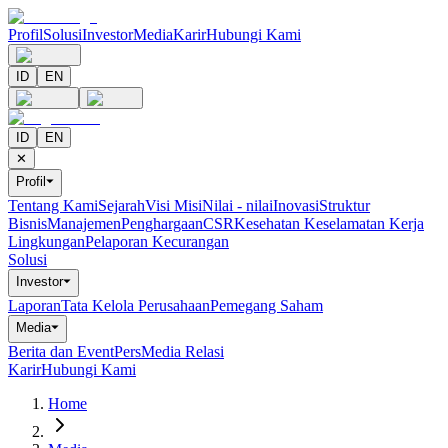
Profil
Solusi
Investor
Media
Karir
Hubungi Kami
ID
EN
ID
EN
✕
Profil
⏷
Tentang Kami
Sejarah
Visi Misi
Nilai - nilai
Inovasi
Struktur
Bisnis
Manajemen
Penghargaan
CSR
Kesehatan Keselamatan Kerja
Lingkungan
Pelaporan Kecurangan
Solusi
Investor
⏷
Laporan
Tata Kelola Perusahaan
Pemegang Saham
Media
⏷
Berita dan Event
Pers
Media Relasi
Karir
Hubungi Kami
Home