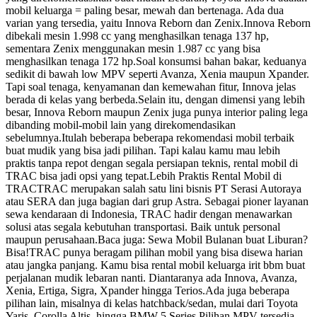
mobil keluarga = paling besar, mewah dan bertenaga. Ada dua
varian yang tersedia, yaitu Innova Reborn dan Zenix.Innova Reborn
dibekali mesin 1.998 cc yang menghasilkan tenaga 137 hp,
sementara Zenix menggunakan mesin 1.987 cc yang bisa
menghasilkan tenaga 172 hp.Soal konsumsi bahan bakar, keduanya
sedikit di bawah low MPV seperti Avanza, Xenia maupun Xpander.
Tapi soal tenaga, kenyamanan dan kemewahan fitur, Innova jelas
berada di kelas yang berbeda.Selain itu, dengan dimensi yang lebih
besar, Innova Reborn maupun Zenix juga punya interior paling lega
dibanding mobil-mobil lain yang direkomendasikan
sebelumnya.Itulah beberapa beberapa rekomendasi mobil terbaik
buat mudik yang bisa jadi pilihan. Tapi kalau kamu mau lebih
praktis tanpa repot dengan segala persiapan teknis, rental mobil di
TRAC bisa jadi opsi yang tepat.Lebih Praktis Rental Mobil di
TRACTRAC merupakan salah satu lini bisnis PT Serasi Autoraya
atau SERA dan juga bagian dari grup Astra. Sebagai pioner layanan
sewa kendaraan di Indonesia, TRAC hadir dengan menawarkan
solusi atas segala kebutuhan transportasi. Baik untuk personal
maupun perusahaan.Baca juga: Sewa Mobil Bulanan buat Liburan?
Bisa!TRAC punya beragam pilihan mobil yang bisa disewa harian
atau jangka panjang. Kamu bisa rental mobil keluarga irit bbm buat
perjalanan mudik lebaran nanti. Diantaranya ada Innova, Avanza,
Xenia, Ertiga, Sigra, Xpander hingga Terios.Ada juga beberapa
pilihan lain, misalnya di kelas hatchback/sedan, mulai dari Toyota
Yaris, Corolla Altis, hingga BMW 5 Series.Pilihan MPV tersedia