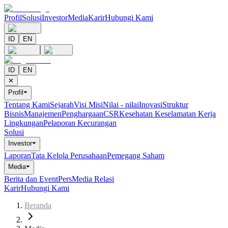
Profil
Solusi
Investor
Media
Karir
Hubungi Kami
ID
EN
ID
EN
✕
Profil
⏷
Tentang Kami
Sejarah
Visi Misi
Nilai - nilai
Inovasi
Struktur
Bisnis
Manajemen
Penghargaan
CSR
Kesehatan Keselamatan Kerja
Lingkungan
Pelaporan Kecurangan
Solusi
Investor
⏷
Laporan
Tata Kelola Perusahaan
Pemegang Saham
Media
⏷
Berita dan Event
Pers
Media Relasi
Karir
Hubungi Kami
Beranda