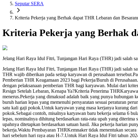
Seputar SERA
Kriteria Pekerja yang Berhak dapat THR Lebaran dan Besaran
Kriteria Pekerja yang Berhak
Jelang Hari Raya Idul Fitri, Tunjangan Hari Raya (THR) jadi salah sa
Jelang Hari Raya Idul Fitri, Tunjangan Hari Raya (THR) jadi salah sa
THR wajib diberikan pada setiap karyawan di perusahaan tersebut.P
Pemberian THR Keagamaan 2023 bagi Pekerja/Buruh di Perusahaan. Ya
dengan pelaksanaan pemberian THR bagi karyawan. Mulai dari krite
Resign Setelah Lebaran, Kenapa Ya?Kriteria Penerima THRKaryawan 
menerus.Pekerja yang dimaksud adalah baik yang punya hubungan kerj
buruh harian lepas yang memenuhi persyaratan sesuai peraturan pe
satu kali gaji pokok.Untuk karyawan yang masa kerjanya kurang dari 
pokok.Sebagai contoh, misalnya karyawan baru bekerja selama 6 bul
lepas, nominalnya dihitung berdasarkan rata-rata upah yang diterim
upahnya ditetapkan berdasarkan satuan hasil. Jika pekerja harian pun
bekerja.Waktu Pembayaran THRKemnaker tidak menentukan secara sp
hari sebelum hari raya atau H-7.Untuk Hari Raya Idul Fitri tahun 2