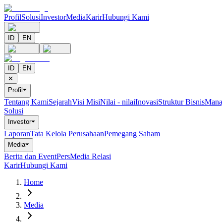
Profil
Solusi
Investor
Media
Karir
Hubungi Kami
ID
EN
ID
EN
✕
Profil
⏷
Tentang Kami
Sejarah
Visi Misi
Nilai - nilai
Inovasi
Struktur Bisnis
Mana
Solusi
Investor
⏷
Laporan
Tata Kelola Perusahaan
Pemegang Saham
Media
⏷
Berita dan Event
Pers
Media Relasi
Karir
Hubungi Kami
Home
Media