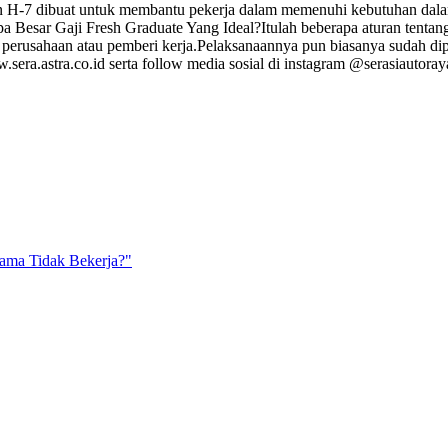
n H-7 dibuat untuk membantu pekerja dalam memenuhi kebutuhan da
erapa Besar Gaji Fresh Graduate Yang Ideal?Itulah beberapa aturan ten
 perusahaan atau pemberi kerja.Pelaksanaannya pun biasanya sudah di
ra.astra.co.id serta follow media sosial di instagram @serasiautoray
ama Tidak Bekerja?"