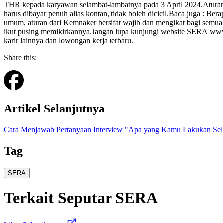
THR kepada karyawan selambat-lambatnya pada 3 April 2024.Atura
harus dibayar penuh alias kontan, tidak boleh dicicil.Baca juga : B
umum, aturan dari Kemnaker bersifat wajib dan mengikat bagi semua
ikut pusing memikirkannya.Jangan lupa kunjungi website SERA www.se
karir lainnya dan lowongan kerja terbaru.
Share this:
Artikel Selanjutnya
Cara Menjawab Pertanyaan Interview "Apa yang Kamu Lakukan Sel
Tag
SERA
Terkait
Seputar SERA