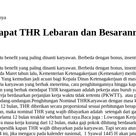
nya
 dapat THR Lebaran dan Besaran
tu benefit yang paling dinanti karyawan. Berbeda dengan bonus, insent
tu benefit yang paling dinanti karyawan. Berbeda dengan bonus, insentif
ada Maret tahun lalu, Kementerian Ketenagakerjaan (Kemenaker) meril
ng kemudian jadi acuan bagi Kepala Dinas Ketenagakerjaan di masing
ria karyawan yang berhak menerima, cara penghitungannya hingga ka
yang berhak mendapat THR keagamaan adalah pekerja atau buruh yang 
a berdasarkan perjanjian kerja waktu tidak tertentu (PKWTT), atau pe
rundang-undangan.Penghitungan Nominal THRKaryawan dengan masa ker
12 bulan, THR diberikan secara proporsional sesuai perhitungan berapa
an, maka nominal THR yang wajib dibayarkan adalah setengah dari gaji
a selama 12 bulan terakhir sebelum hari raya.Baca juga : Lowongan Ke
ya masa kerja kurang dari 12 bulan, maka gaji pokok dihitung berdasark
esifik kapan THR wajib dibayarkan pada karyawan. Tapi secara atur
024 ini, jika mengacu pada kalender nasional, 1 Syawal 1445 H akan j