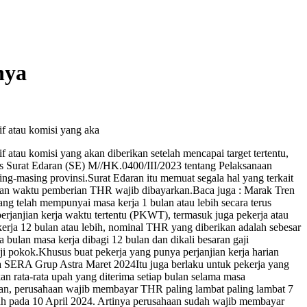
nya
if atau komisi yang aka
 atau komisi yang akan diberikan setelah mencapai target tertentu,
is Surat Edaran (SE) M//HK.0400/III/2023 tentang Pelaksanaan
-masing provinsi.Surat Edaran itu memuat segala hal yang terkait
pan waktu pemberian THR wajib dibayarkan.Baca juga : Marak Tren
telah mempunyai masa kerja 1 bulan atau lebih secara terus
rjanjian kerja waktu tertentu (PKWT), termasuk juga pekerja atau
ja 12 bulan atau lebih, nominal THR yang diberikan adalah sebesar
 bulan masa kerja dibagi 12 bulan dan dikali besaran gaji
 pokok.Khusus buat pekerja yang punya perjanjian kerja harian
rja SERA Grup Astra Maret 2024Itu juga berlaku untuk pekerja yang
an rata-rata upah yang diterima setiap bulan selama masa
an, perusahaan wajib membayar THR paling lambat paling lambat 7
atuh pada 10 April 2024. Artinya perusahaan sudah wajib membayar