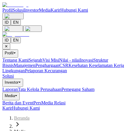
Profil
Solusi
Investor
Media
Karir
Hubungi Kami
ID
EN
ID
EN
✕
Profil
⏷
Tentang Kami
Sejarah
Visi Misi
Nilai - nilai
Inovasi
Struktur
Bisnis
Manajemen
Penghargaan
CSR
Kesehatan Keselamatan Kerja
Lingkungan
Pelaporan Kecurangan
Solusi
Investor
⏷
Laporan
Tata Kelola Perusahaan
Pemegang Saham
Media
⏷
Berita dan Event
Pers
Media Relasi
Karir
Hubungi Kami
Beranda