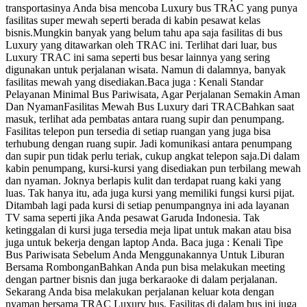
transportasinya Anda bisa mencoba Luxury bus TRAC yang punya
fasilitas super mewah seperti berada di kabin pesawat kelas
bisnis.Mungkin banyak yang belum tahu apa saja fasilitas di bus
Luxury yang ditawarkan oleh TRAC ini. Terlihat dari luar, bus
Luxury TRAC ini sama seperti bus besar lainnya yang sering
digunakan untuk perjalanan wisata. Namun di dalamnya, banyak
fasilitas mewah yang disediakan.Baca juga : Kenali Standar
Pelayanan Minimal Bus Pariwisata, Agar Perjalanan Semakin Aman
Dan NyamanFasilitas Mewah Bus Luxury dari TRACBahkan saat
masuk, terlihat ada pembatas antara ruang supir dan penumpang.
Fasilitas telepon pun tersedia di setiap ruangan yang juga bisa
terhubung dengan ruang supir. Jadi komunikasi antara penumpang
dan supir pun tidak perlu teriak, cukup angkat telepon saja.Di dalam
kabin penumpang, kursi-kursi yang disediakan pun terbilang mewah
dan nyaman. Joknya berlapis kulit dan terdapat ruang kaki yang
luas. Tak hanya itu, ada juga kursi yang memiliki fungsi kursi pijat.
Ditambah lagi pada kursi di setiap penumpangnya ini ada layanan
TV sama seperti jika Anda pesawat Garuda Indonesia. Tak
ketinggalan di kursi juga tersedia meja lipat untuk makan atau bisa
juga untuk bekerja dengan laptop Anda. Baca juga : Kenali Tipe
Bus Pariwisata Sebelum Anda Menggunakannya Untuk Liburan
Bersama RombonganBahkan Anda pun bisa melakukan meeting
dengan partner bisnis dan juga berkaraoke di dalam perjalanan.
Sekarang Anda bisa melakukan perjalanan keluar kota dengan
nyaman bersama TRAC Luxury bus. Fasilitas di dalam bus ini juga