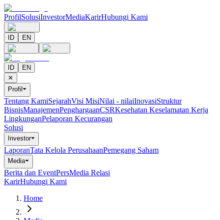
Profil
Solusi
Investor
Media
Karir
Hubungi Kami
ID
EN
ID
EN
✕
Profil
⏷
Tentang Kami
Sejarah
Visi Misi
Nilai - nilai
Inovasi
Struktur
Bisnis
Manajemen
Penghargaan
CSR
Kesehatan Keselamatan Kerja
Lingkungan
Pelaporan Kecurangan
Solusi
Investor
⏷
Laporan
Tata Kelola Perusahaan
Pemegang Saham
Media
⏷
Berita dan Event
Pers
Media Relasi
Karir
Hubungi Kami
Home