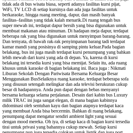
tidak ada di bus wisata biasa, seperti adanya fasilitas kursi pijat,
WiFi, TV LCD di setiap kursinya dan ada juga fasilitas untuk
berkaraoke, hingga ruang meeting, dapur, dan masih banyak
fasilitas–fasilitas yang tidak kalah menarik.Di ruang tengah bus
super mewah ini, terdapat dapur bersih yang bisa digunakan untuk
membuat makanan atau minuman. Di hadapan meja dapur, terdapat
beberapa rak yang bisa digunakan untuk menyimpan barang-barang.
Dan ternyata, di bawah rak-rak penyimpanan barang tadi terdapat
kamar mandi yang posisinya di samping pintu keluar.Pada bagian
belakang, bus ini juga masih terdapat kursi penumpang yang bahkan
lebih mewah dari kursi yang ada di depan. Ya, karena di kursi
belakang ini tersedia kursi yang bisa memijat. Selain itu, ada ruang
khusus untuk karaoke di bagian belakang ini. Baca juga : Nikmati
Liburan Sekolah Dengan Pariwisata Bersama Keluarga Besar
Menggunakan BusSelaiknya ruang karaoke, terdapat beberapa sofa
yang disusun setengah melingkar dan ada televisi berukuran cukup
besar di hadapannya. Anda pun dapat dengan bebas menyanyi
bersama keluarga selama perjalanan. Desain dari kabin bus Luxury
milik TRAC ini juga sangat elegan, di mana bagian kabinnya
didominasi oleh sentuhan kayu dan bagian atapnya terdapat kaca
yang membuat Anda bisa bercermin. Bahkan di ruang belakang,
penumpang dapat mengatur sendiri ambient light yang sesuai
dengan mood mereka. Oh iya, di setiap kaca di bagian kursi tersedia
tirai untuk privasi yang bahannya cukup mewah. Setiap kursi
penumpang pun juga tersedia colokan untuk listrik dan juga port