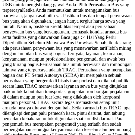
USB untuk mengisi ulang gawai Anda. Pilih Perusahaan Bus yang
terpercayaKetika Anda memutuskan untuk menggunakan bus
pariwisata, jangan asal pilih ya. Pastikan bus dan tempat penyewaan
bus yang akan digunakan, jangan hanya tergiur harga sewa yang
murah. Namun, pastikan kredibilitas tempat atau perusahaan
penyewaan bus yang bersangkutan, termasuk kondisi armada bus
serta fasilitas yang ditawarkan.Baca juga : 4 Hal Yang Perlu
Diperhatikan Sebelum Menyewa Bus PariwisataSebab, tidak jarang
ada perusahaan penyewaan bus yang menawarkan tarif lebih miring,
dengan tampilan bus yang bagus. Ternyata, layanan, keamanan,
kenyamanan, maupun profesionalisme pengemudi dan awak bus
yang kurang bagus.Perusahaan bus untuk berwisata dan rombongan
lainnya yang terpercaya adalah TRAC. Perusahaan yang merupakan
bagian dari PT Serasi Autoraya (SERA) ini merupakan sebuah
perusahaan yang bergerak di bisnis transportasi dan dikenal publik
secara luas.TRAC menawarkan layanan sewa bus yang ditujukan
baik untuk kebutuhan transportasi grup atau rombongan perjalanan
di dalam maupun pun luar kota yang dilakukan oleh korporasi
maupun personal. TRAC secara tegas memastikan setiap unit
armada busnya dirawat dengan baik.Setiap armada bus TRAC juga
dilengkapi dengan palu pemecah kaca, pintu darurat, dan tabung
pemadam kebakaran untuk digunakan saat kondisi darurat. Para
pengemudi bus merupakan pengemudi yang terlatih dan sudah
berpengalaman sehingga kenyamanan dan keselamatan penumpang
lebih terjamin.Baca juga : Liburan Naik Bus, Simak Cara Memilih